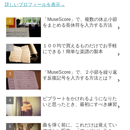
詳しいプロフィールを表示→
「MuseScore」で、複数の休止小節
をまとめる長休符を入力する方法
１００均で買えるものだけでお手軽
にできる！簡単な楽譜の製本
「MuseScore」で、２小節を繰り返
す反復記号を入力する方法とは？
ビブラートをかけれるようになりた
いと思ったとき、最初にすべき練習
曲を弾く前に、これだけは覚えてい