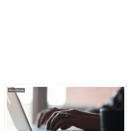
MuseScore