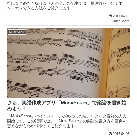
符にまとめたくなりませんか？この記事では、長休符を一発でオ
ン・オフできる方法をご紹介します。
2017.04.15
MuseScore
MuseScore
さぁ、楽譜作成アプリ「MuseScore」で楽譜を書き始
めよう！
「MuseScore」のインストールが終わったら、いよいよ音符の入力
開始です。この記事では、「MuseScore」の楽譜の書き方を画像を
交えながらわかりやすくご紹介します。
2017.04.07