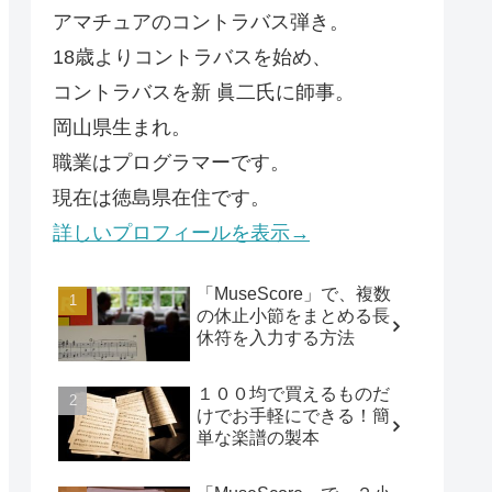
アマチュアのコントラバス弾き。
18歳よりコントラバスを始め、
コントラバスを新 眞二氏に師事。
岡山県生まれ。
職業はプログラマーです。
現在は徳島県在住です。
詳しいプロフィールを表示→
「MuseScore」で、複数
の休止小節をまとめる長
休符を入力する方法
１００均で買えるものだ
けでお手軽にできる！簡
単な楽譜の製本