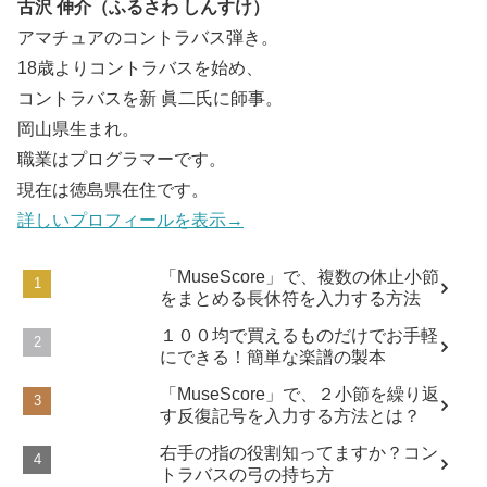
古沢 伸介（ふるさわ しんすけ）
アマチュアのコントラバス弾き。
18歳よりコントラバスを始め、
コントラバスを新 眞二氏に師事。
岡山県生まれ。
職業はプログラマーです。
現在は徳島県在住です。
詳しいプロフィールを表示→
「MuseScore」で、複数の休止小節
をまとめる長休符を入力する方法
１００均で買えるものだけでお手軽
にできる！簡単な楽譜の製本
「MuseScore」で、２小節を繰り返
す反復記号を入力する方法とは？
右手の指の役割知ってますか？コン
トラバスの弓の持ち方