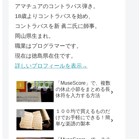
アマチュアのコントラバス弾き。
18歳よりコントラバスを始め、
コントラバスを新 眞二氏に師事。
岡山県生まれ。
職業はプログラマーです。
現在は徳島県在住です。
詳しいプロフィールを表示→
「MuseScore」で、複数
の休止小節をまとめる長
休符を入力する方法
１００均で買えるものだ
けでお手軽にできる！簡
単な楽譜の製本