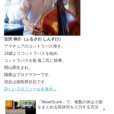
古沢 伸介（ふるさわ しんすけ）
アマチュアのコントラバス弾き。
18歳よりコントラバスを始め、
コントラバスを新 眞二氏に師事。
岡山県生まれ。
職業はプログラマーです。
現在は徳島県在住です。
詳しいプロフィールを表示→
「MuseScore」で、複数の休止小節
をまとめる長休符を入力する方法