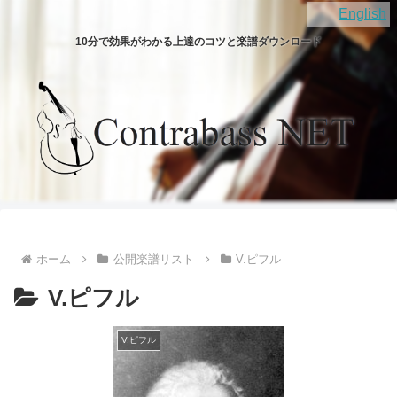
English
10分で効果がわかる上達のコツと楽譜ダウンロード
ホーム
公開楽譜リスト
V.ピフル
V.ピフル
V.ピフル