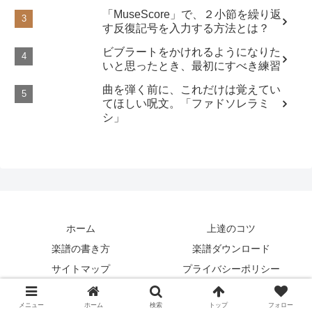
「MuseScore」で、２小節を繰り返
す反復記号を入力する方法とは？
ビブラートをかけれるようになりた
いと思ったとき、最初にすべき練習
曲を弾く前に、これだけは覚えてい
てほしい呪文。「ファドソレラミ
シ」
ホーム
上達のコツ
楽譜の書き方
楽譜ダウンロード
サイトマップ
プライバシーポリシー
Copyright © 1995-2026 コントラバスネット All Rights Reserved.
メニュー
ホーム
検索
トップ
フォロー