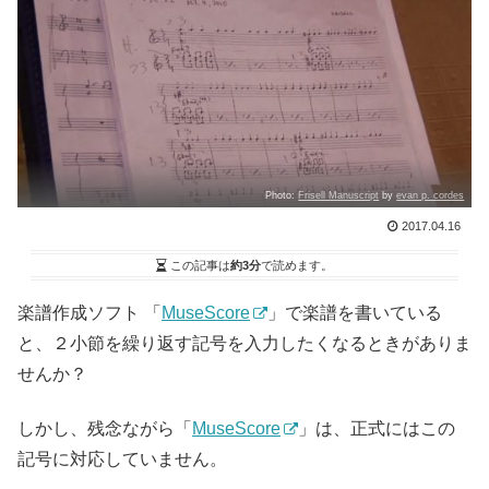
Photo:
Frisell Manuscript
by
evan p. cordes
2017.04.16
この記事は
約3分
で読めます。
楽譜作成ソフト 「
MuseScore
」で楽譜を書いている
と、２小節を繰り返す記号を入力したくなるときがありま
せんか？
しかし、残念ながら「
MuseScore
」は、正式にはこの
記号に対応していません。