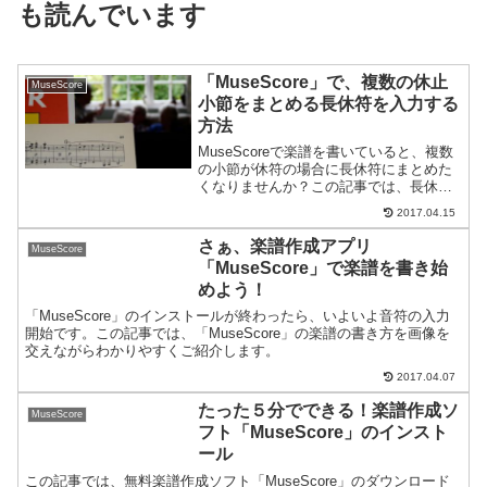
も読んでいます
「MuseScore」で、複数の休止
MuseScore
小節をまとめる長休符を入力する
方法
MuseScoreで楽譜を書いていると、複数
の小節が休符の場合に長休符にまとめた
くなりませんか？この記事では、長休符
を一発でオン・オフできる方法をご紹介
2017.04.15
します。
さぁ、楽譜作成アプリ
MuseScore
「MuseScore」で楽譜を書き始
めよう！
「MuseScore」のインストールが終わったら、いよいよ音符の入力
開始です。この記事では、「MuseScore」の楽譜の書き方を画像を
交えながらわかりやすくご紹介します。
2017.04.07
たった５分でできる！楽譜作成ソ
MuseScore
フト「MuseScore」のインスト
ール
この記事では、無料楽譜作成ソフト「MuseScore」のダウンロード