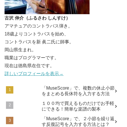
古沢 伸介（ふるさわ しんすけ）
アマチュアのコントラバス弾き。
18歳よりコントラバスを始め、
コントラバスを新 眞二氏に師事。
岡山県生まれ。
職業はプログラマーです。
現在は徳島県在住です。
詳しいプロフィールを表示→
「MuseScore」で、複数の休止小節
をまとめる長休符を入力する方法
１００均で買えるものだけでお手軽
にできる！簡単な楽譜の製本
「MuseScore」で、２小節を繰り返
す反復記号を入力する方法とは？