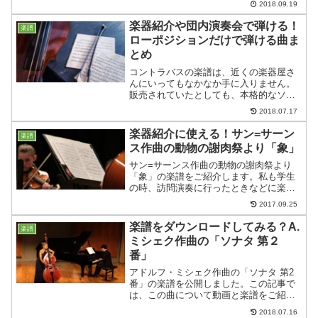
2018.09.19
楽器紹介や団内演奏会で弾ける！
楽譜
ローポジションだけで弾ける曲ま
とめ
コントラバスの楽譜は、近くの楽器屋さ
んにいってもなかなか手に入りません。
販売されていたとしても、本格的なソロ
用の曲で、初心者のかたはなかなか手を
2018.07.17
出しにくい曲だったりします。今日は、
初心者の方でもチャレンジできそうな４
楽器紹介に使える！サン=サーン
楽譜
曲をご紹介します。
ス作曲の動物の謝肉祭より「象」
サン=サーンス作曲の動物の謝肉祭より
「象」の楽譜をご紹介します。私も学生
の時、訪問演奏に行ったときなどに楽器
紹介としてよく演奏しました。もうすぐ
2017.09.25
新入生も入ってくる時期です。楽器紹介
に使ってみてはいかがでしょうか。
楽譜をダウンロードしてみる？A.
楽譜
ミシェク作曲の「ソナタ 第２
番」
アドルフ・ミシェク作曲の「ソナタ 第2
番」の楽譜を公開しました。この記事で
は、この曲について動画と楽譜をご紹介
します。
2018.07.16