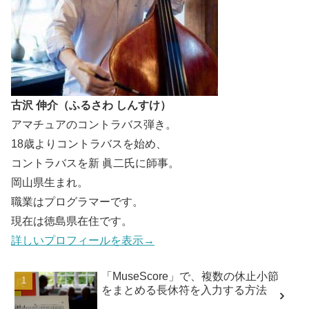
古沢 伸介（ふるさわ しんすけ）
アマチュアのコントラバス弾き。
18歳よりコントラバスを始め、
コントラバスを新 眞二氏に師事。
岡山県生まれ。
職業はプログラマーです。
現在は徳島県在住です。
詳しいプロフィールを表示→
「MuseScore」で、複数の休止小節
をまとめる長休符を入力する方法