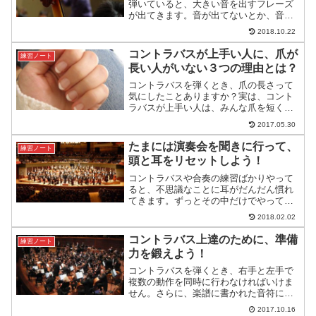
弾いていると、大きい音を出すフレーズ
が出てきます。音が出てないとか、音が
濁っているとか言われることがありませ
2018.10.22
んか？この記事では、大きい音で弾いて
いるはずなのに、大きく聞こえない原因
コントラバスが上手い人に、爪が
練習ノート
についてご紹介します。
長い人がいない３つの理由とは？
コントラバスを弾くとき、爪の長さって
気にしたことありますか？実は、コント
ラバスが上手い人は、みんな爪を短く切
っています。この記事では、コントラバ
2017.05.30
スが上手い人に、爪が長い人がいない３
つの理由をご紹介します。
たまには演奏会を聞きに行って、
練習ノート
頭と耳をリセットしよう！
コントラバスや合奏の練習ばかりやって
ると、不思議なことに耳がだんだん慣れ
てきます。ずっとその中だけでやってい
ると、全然うまくならない閉塞感だけが
2018.02.02
広がっていきます。そんなときは、外側
からのインプットが必要です。
コントラバス上達のために、準備
練習ノート
力を鍛えよう！
コントラバスを弾くとき、右手と左手で
複数の動作を同時に行わなければいけま
せん。さらに、楽譜に書かれた音符にし
たがって連続して行います。この記事で
2017.10.16
は、コントラバスを弾くときの準備につ