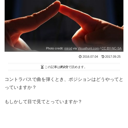
Photo credit:
mirod
via
Visualhunt.com
/
CC BY-NC-SA
2016.07.04
2017.09.25
この記事は
約2分
で読めます。
コントラバスで曲を弾くとき、ポジションはどうやってと
っていますか？
もしかして目で見てとっていますか？