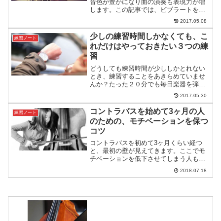
音色が豊かになり曲の演奏も表現力が増
します。この記事では、ビブラートをか
けられるようになるために最初にする練
2017.05.08
習と、左手の動かし方のコツをご紹介し
ます。
少しの練習時間しかなくても、こ
練習ノート
れだけはやっておきたい３つの練
習
どうしても練習時間が少ししかとれない
とき、練習することをあきらめていませ
んか？たった２０分でも毎日楽器を弾く
と上達が早くなります。この記事では、
2017.05.30
２０分でもできる練習メニューをご紹介
します。
コントラバスを始めて3ヶ月の人
練習ノート
のための、モチベーションを保つ
コツ
コントラバスを初めて3ヶ月くらい経つ
と、最初の壁が見えてきます。ここでモ
チベーションを低下させてしまう人も多
いのではないでしょうか。あなたは、モ
2018.07.18
チベーションを高く保てていますか？こ
の記事では、モチベーションを高く保つ
ためのコツをご紹介します。