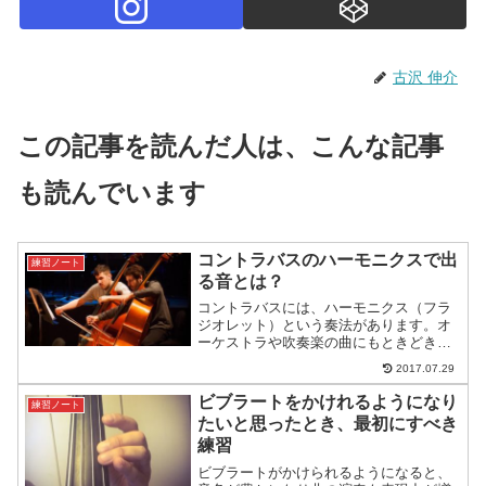
古沢 伸介
この記事を読んだ人は、こんな記事
も読んでいます
コントラバスのハーモニクスで出
練習ノート
る音とは？
コントラバスには、ハーモニクス（フラ
ジオレット）という奏法があります。オ
ーケストラや吹奏楽の曲にもときどき出
てきます。この記事では、コントラバス
2017.07.29
のハーモニクスの位置とその位置で何の
音が出るかをご紹介します。
ビブラートをかけれるようになり
練習ノート
たいと思ったとき、最初にすべき
練習
ビブラートがかけられるようになると、